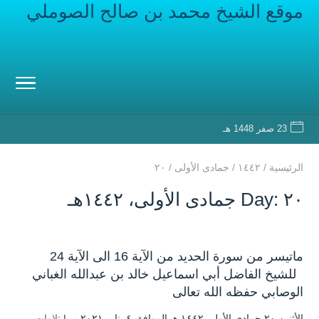
موقع الشيخ محمد بن صالح الصوملي
23 صفر 1448 هـ
الرئيسية
/
۱٤٤۲
/
جمادى الأولى
/
۲۰
Day: ۲۰ جمادى الأولى، ۱٤٤۲هـ
ماتيسر من سورة الحديد من الآية 16 الى الآية 24
للشيخ الفاضل أبي اسماعيل خالد بن عبدالله الغباني
الوصابي حفظه الله تعالى
الأثنين ۲۰ جمادى الأولى ۱٤٤۲ هـ الموافق ٤ يناير ۲۰۲۱ مـ |
تلاوات
،