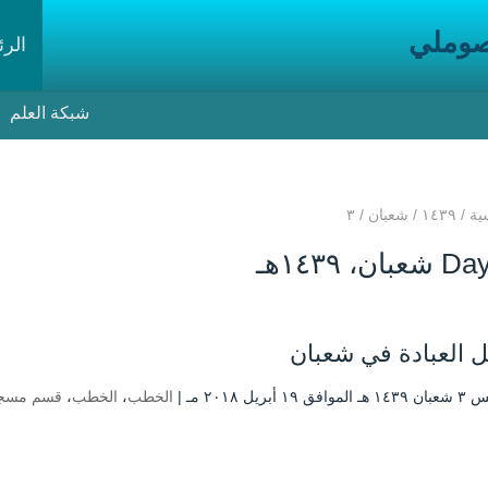
صوملي
الرئ
شبكة العلم
ية
/
۱٤۳۹
/
شعبان
/
۳
بان، ۱٤۳۹هـ
 العبادة في شعبان
 ۱۹ أبريل ۲۰۱۸ مـ |
الخطب
،
الخطب
،
قسم مسجد 