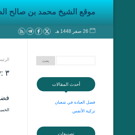
موقع الشيخ محمد بن صالح ال
26 صفر 1448 هـ
الرئيس
Day: ۳ شع
أحدث المقالات
فضل
فضل العبادة في شعبان
الخميس ۳ شعبان ۱٤۳۹ هـ الموافق
تزكية الأنفس
تصنيفات