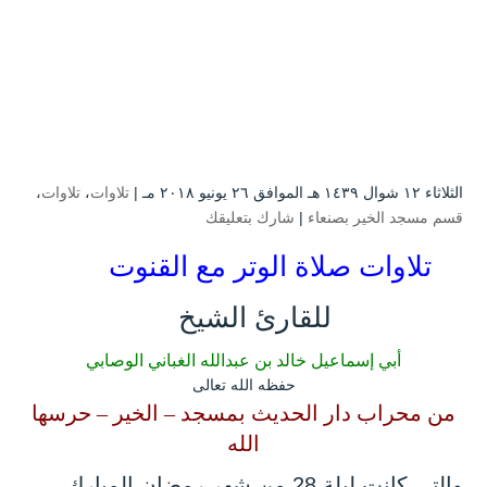
الثلاثاء ۱۲ شوال ۱٤۳۹ هـ الموافق ۲٦ يونيو ۲۰۱۸ مـ |
تلاوات
،
تلاوات
،
قسم مسجد الخير بصنعاء
|
شارك بتعليقك
تلاوات صلاة الوتر مع القنوت
للقارئ الشيخ
أبي إسماعيل خالد بن عبدالله الغباني الوصابي
حفظه الله تعالى
من محراب دار الحديث بمسجد – الخير – حرسها
الله
والتي كانت ليلة 28 من شهر رمضان المبارك