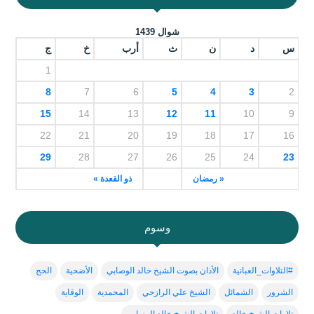
شوال 1439
س
د
ن
ث
أرب
خ
ج
1
8
7
6
5
4
3
2
15
14
13
12
11
10
9
22
21
20
19
18
17
16
29
28
27
26
25
24
23
« رمضان
ذو القعدة »
وسوم
#التلاوات_الغبانية
الأذان بصوت الشيخ خالد الوصابي
الأضحية
الحج
الشرور
الشمائل
الشيخ علي الرازحي
المحمدية
الوقاية
تلاوات الشيخ خالد
تلاوات الشيخ خالد الوصابي