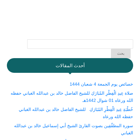
أحدث المقالات
خصائص يوم الجمعة 4 شعبان 1444
صلاة عِيدِ الْفِطْرِ المُبَارَكِ للشيخ الفاضل خالد بن عبدالله الغباني حفظه
الله ورعاه 01 شوال 1442هـ
خُطْبَةِ عِيدِ الْفِطْرِ المُبَارَكِ للشيخ الفاضل خالد بن عبدالله الغباني
حفظه الله ورعاه
سورة المطفِّفِين بصوت القارئ الشيخ أبي إسماعيل خالد بن عبدالله
الغباني