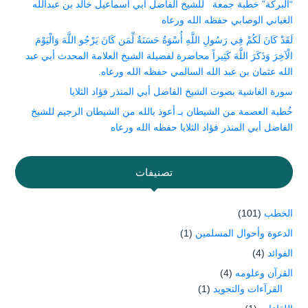
“البركة” خطبة جمعة للشيخ الفاضل أبي اسماعيل خالد بن عبدالله
الغباني الوصابي حفظه الله ورعاه
لَقَدْ كَانَ لَكُمْ فِي رَسُولِ اللَّهِ أُسْوَةٌ حَسَنَةٌ لِّمَن كَانَ يَرْجُو اللَّهَ وَالْيَوْمَ
الْآخِرَ وَذَكَرَ اللَّهَ كَثِيراً محاضرة لفضيلة الشيخ العلامة المحدث أبي عبد
الله عثمان بن عبد الله السالمي حفظه الله ورعاه.
سورة الغاشية بصوت الشيخ الفاضل أبي المنذر فؤاد الثلايا
خُطبة العصمة من الشيطان بـ أعوذ بالله من الشيطان الرجيم للشيخ
الفاضل أبي المنذر فؤاد الثلايا حفظه الله ورعاه
تصنيفات
الخطب
(101)
الدعوة وأحوال المسلمين
(1)
الفوائد
(4)
القرآن وعلومه
(4)
القرآءات والتجويد
(1)