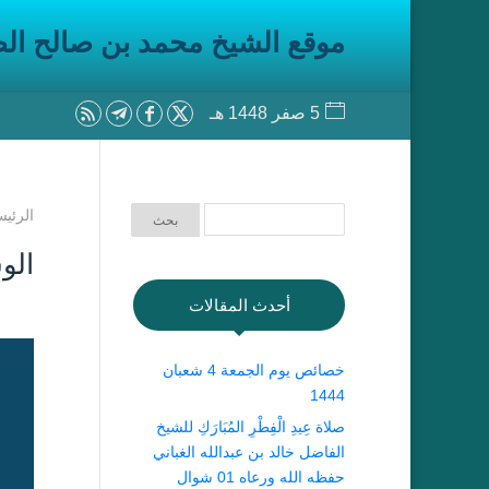
موقع الشيخ محمد بن صالح ال
5 صفر 1448 هـ
الرئيس
الو
أحدث المقالات
خصائص يوم الجمعة 4 شعبان
1444
صلاة عِيدِ الْفِطْرِ المُبَارَكِ للشيخ
الفاضل خالد بن عبدالله الغباني
حفظه الله ورعاه 01 شوال