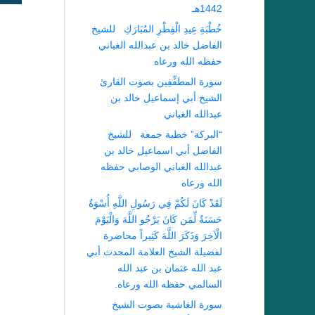
1442هـ
خُطْبَةِ عِيدِ الْفِطْرِ المُبَارَكِ للشيخ
الفاضل خالد بن عبدالله الغباني
حفظه الله ورعاه
سورة المطفِّفِين بصوت القارئ
الشيخ أبي إسماعيل خالد بن
عبدالله الغباني
“البركة” خطبة جمعة للشيخ
الفاضل أبي اسماعيل خالد بن
عبدالله الغباني الوصابي حفظه
الله ورعاه
لَقَدْ كَانَ لَكُمْ فِي رَسُولِ اللَّهِ أُسْوَةٌ
حَسَنَةٌ لِّمَن كَانَ يَرْجُو اللَّهَ وَالْيَوْمَ
الْآخِرَ وَذَكَرَ اللَّهَ كَثِيراً محاضرة
لفضيلة الشيخ العلامة المحدث أبي
عبد الله عثمان بن عبد الله
السالمي حفظه الله ورعاه.
سورة الغاشية بصوت الشيخ