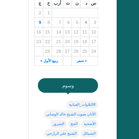
س
د
ن
ث
أرب
خ
ج
2
1
9
8
7
6
5
4
3
16
15
14
13
12
11
10
23
22
21
20
19
18
17
29
28
27
26
25
24
« صفر
ربيع الأول »
وسوم
#التلاوات_الغبانية
الأذان بصوت الشيخ خالد الوصابي
الأضحية
الحج
الشرور
الشمائل
الشيخ علي الرازحي