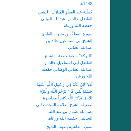
1442هـ
خُطْبَةِ عِيدِ الْفِطْرِ المُبَارَكِ للشيخ
الفاضل خالد بن عبدالله الغباني
حفظه الله ورعاه
سورة المطفِّفِين بصوت القارئ
الشيخ أبي إسماعيل خالد بن
عبدالله الغباني
“البركة” خطبة جمعة للشيخ
الفاضل أبي اسماعيل خالد بن
عبدالله الغباني الوصابي حفظه
الله ورعاه
لَقَدْ كَانَ لَكُمْ فِي رَسُولِ اللَّهِ أُسْوَةٌ
حَسَنَةٌ لِّمَن كَانَ يَرْجُو اللَّهَ وَالْيَوْمَ
الْآخِرَ وَذَكَرَ اللَّهَ كَثِيراً محاضرة
لفضيلة الشيخ العلامة المحدث أبي
عبد الله عثمان بن عبد الله
السالمي حفظه الله ورعاه.
سورة الغاشية بصوت الشيخ