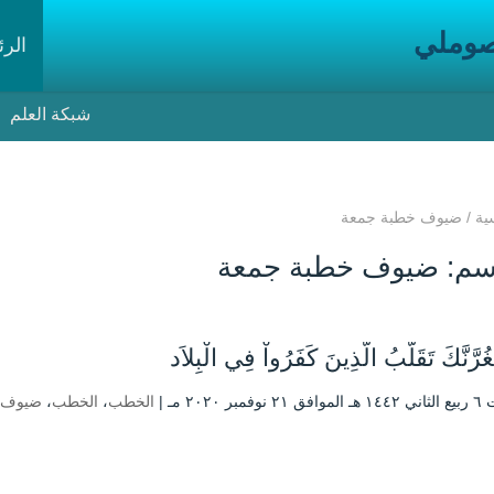
صوملي
الرئ
شبكة العلم
ية
/
ضيوف خطبة جمعة
سم:
ضيوف خطبة جمعة
غُرَّنَّكَ تَقَلُّبُ الَّذِينَ كَفَرُواْ فِي الْبِلاَد
فمبر ۲۰۲۰ مـ |
الخطب
،
الخطب
،
ضيوف ا