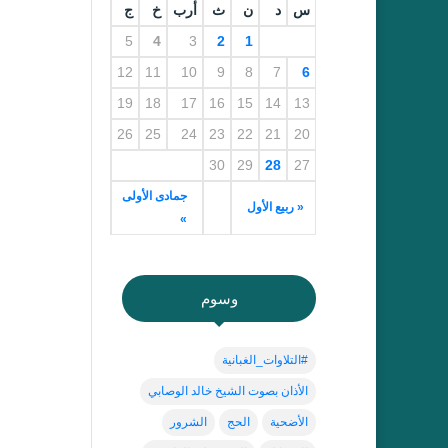
س
د
ن
ث
أرب
خ
ج
5
4
3
2
1
12
11
10
9
8
7
6
19
18
17
16
15
14
13
26
25
24
23
22
21
20
30
29
28
27
جمادى الأولى
« ربيع الأول
»
وسوم
#التلاوات_الغبانية
الأذان بصوت الشيخ خالد الوصابي
الأضحية
الحج
الشرور