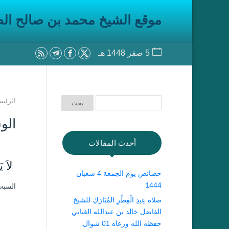
موقع الشيخ محمد بن صالح ال
5 صفر 1448 هـ
الرئيس
الو
أحدث المقالات
لاَ يَ
خصائص يوم الجمعة 4 شعبان
1444
السبت ٦ ربيع الثاني ۱٤٤۲ هـ الموافق ۲۱ نو
صلاة عِيدِ الْفِطْرِ المُبَارَكِ للشيخ
الفاضل خالد بن عبدالله الغباني
حفظه الله ورعاه 01 شوال