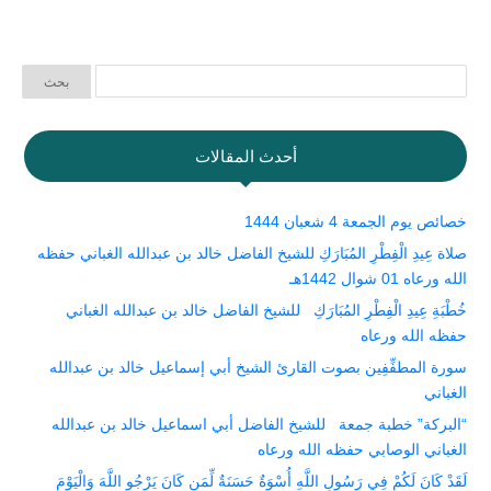
أحدث المقالات
خصائص يوم الجمعة 4 شعبان 1444
صلاة عِيدِ الْفِطْرِ المُبَارَكِ للشيخ الفاضل خالد بن عبدالله الغباني حفظه
الله ورعاه 01 شوال 1442هـ
خُطْبَةِ عِيدِ الْفِطْرِ المُبَارَكِ للشيخ الفاضل خالد بن عبدالله الغباني
حفظه الله ورعاه
سورة المطفِّفِين بصوت القارئ الشيخ أبي إسماعيل خالد بن عبدالله
الغباني
“البركة” خطبة جمعة للشيخ الفاضل أبي اسماعيل خالد بن عبدالله
الغباني الوصابي حفظه الله ورعاه
لَقَدْ كَانَ لَكُمْ فِي رَسُولِ اللَّهِ أُسْوَةٌ حَسَنَةٌ لِّمَن كَانَ يَرْجُو اللَّهَ وَالْيَوْمَ